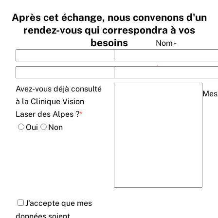
Après cet échange, nous convenons d'un
rendez-vous qui correspondra à vos
besoins
Nom -
Prénom
*
Adresse
*
Avez-vous déjà consulté
Mes
à la Clinique Vision
Laser des Alpes ?
*
Oui
Non
J'accepte que mes
données soient